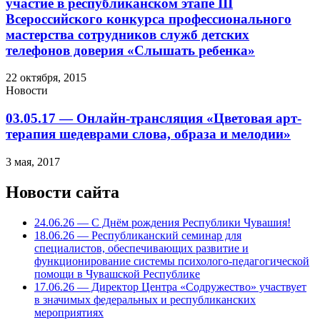
участие в республиканском этапе III
Всероссийского конкурса профессионального
мастерства сотрудников служб детских
телефонов доверия «Слышать ребенка»
22 октября, 2015
Новости
03.05.17 — Онлайн-трансляция «Цветовая арт-
терапия шедеврами слова, образа и мелодии»
3 мая, 2017
Новости сайта
24.06.26 — С Днём рождения Республики Чувашия!
18.06.26 — Республиканский семинар для
специалистов, обеспечивающих развитие и
функционирование системы психолого-педагогической
помощи в Чувашской Республике
17.06.26 — Директор Центра «Содружество» участвует
в значимых федеральных и республиканских
мероприятиях