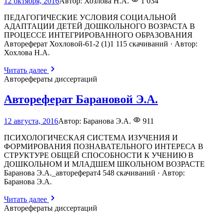
12 октября, 2016
Автор:
Хозлова Н.А.
1 034
июня,
2026
ПЕДАГОГИЧЕСКИЕ УСЛОВИЯ СОЦИАЛЬНОЙ
АДАПТАЦИИ ДЕТЕЙ ДОШКОЛЬНОГО ВОЗРАСТА В
ПРОЦЕССЕ ИНТЕГРИРОВАННОГО ОБРАЗОВАНИЯ
Автореферат Хохловой-61-2 (1)1 115 скачиваний · Автор:
Хохлова Н.А.
Читать далее
Авторефераты диссертаций
Автореферат Барановой Э.А.
18
12 августа, 2016
Автор:
Баранова Э.А.
911
июня,
2026
ПСИХОЛОГИЧЕСКАЯ СИСТЕМА ИЗУЧЕНИЯ И
ФОРМИРОВАНИЯ ПОЗНАВАТЕЛЬНОГО ИНТЕРЕСА В
СТРУКТУРЕ ОБЩЕЙ СПОСОБНОСТИ К УЧЕНИЮ В
ДОШКОЛЬНОМ И МЛАДШЕМ ШКОЛЬНОМ ВОЗРАСТЕ
Баранова Э.А._автореферат4 548 скачиваний · Автор:
Баранова Э.А.
Читать далее
Авторефераты диссертаций