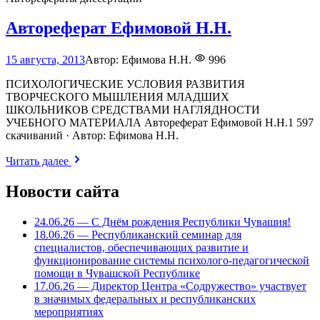
Автореферат Ефимовой Н.Н.
18
15 августа, 2013
Автор:
Ефимова Н.Н.
996
июня,
2026
ПСИХОЛОГИЧЕСКИЕ УСЛОВИЯ РАЗВИТИЯ
ТВОРЧЕСКОГО МЫШЛЕНИЯ МЛАДШИХ
ШКОЛЬНИКОВ СРЕДСТВАМИ НАГЛЯДНОСТИ
УЧЕБНОГО МАТЕРИАЛА Автореферат Ефимовой Н.Н.1 597
скачиваний · Автор: Ефимова Н.Н.
Читать далее
Новости сайта
24.06.26 — С Днём рождения Республики Чувашия!
18.06.26 — Республиканский семинар для
специалистов, обеспечивающих развитие и
функционирование системы психолого-педагогической
помощи в Чувашской Республике
17.06.26 — Директор Центра «Содружество» участвует
в значимых федеральных и республиканских
мероприятиях